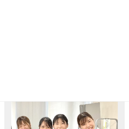
●ピティナ・ピアノコンペティション
A2級予選優秀賞、A2級本選優秀賞
●日本バッハコンクール
幼児B部門予選優秀賞
●英国王立音楽検定 ABRSM
グレード3、グレード4合格
●ブルグミュラーコンクール
小学1・2年B部門 予選優秀賞
講師のエントリー方法はこちらをご
覧ください