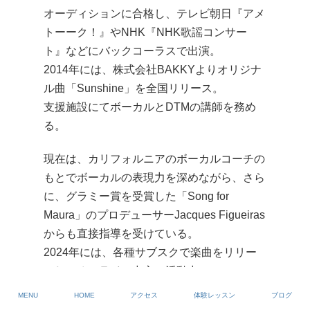
オーディションに合格し、テレビ朝日『アメ
トーーク！』やNHK『NHK歌謡コンサー
ト』などにバックコーラスで出演。
2014年には、株式会社BAKKYよりオリジナ
ル曲「Sunshine」を全国リリース。
支援施設にてボーカルとDTMの講師を務め
る。
現在は、カリフォルニアのボーカルコーチの
もとでボーカルの表現力を深めながら、さら
に、グラミー賞を受賞した「Song for
Maura」のプロデューサーJacques Figueiras
からも直接指導を受けている。
2024年には、各種サブスクで楽曲をリリー
スし、オンライン中心に活動中！
MENU
HOME
アクセス
体験レッスン
ブログ
～メッセージ～