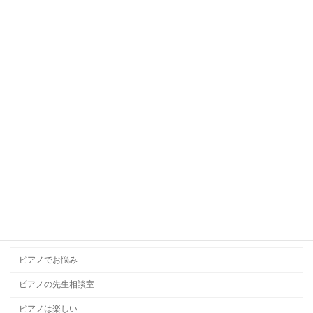
キッズダンス
キッズバレエ
キッズボーカル
ギターレッスン
コラム
コンクール
ソルフェージュ
チャレンジレッスン
ドラムレッスン
ハープレッスン
ピアノでお悩み
ピアノの先生相談室
ピアノは楽しい