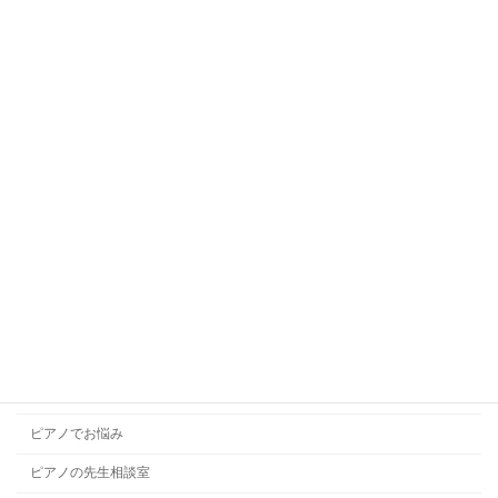
オンラインレッスン
キッズダンス
キッズバレエ
キッズボーカル
ギターレッスン
コラム
コンクール
ソルフェージュ
チャレンジレッスン
ドラムレッスン
ハープレッスン
ピアノでお悩み
ピアノの先生相談室