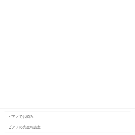
オンラインレッスン
キッズダンス
キッズバレエ
キッズボーカル
ギターレッスン
コラム
コンクール
ソルフェージュ
チャレンジレッスン
ドラムレッスン
ハープレッスン
ピアノでお悩み
ピアノの先生相談室