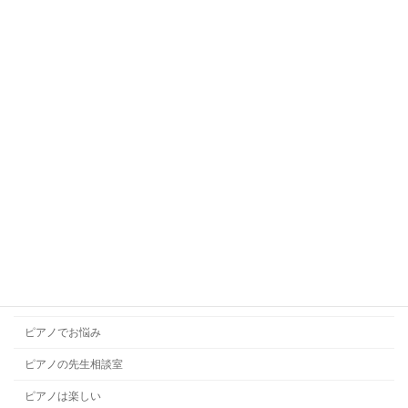
キッズダンス
キッズバレエ
キッズボーカル
ギターレッスン
コラム
コンクール
ソルフェージュ
チャレンジレッスン
ドラムレッスン
ハープレッスン
ピアノでお悩み
ピアノの先生相談室
ピアノは楽しい