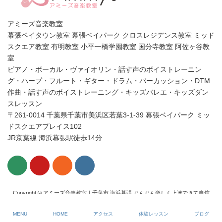
アミーズ音楽教室
幕張ベイタウン教室 幕張ベイパーク クロスレジデンス教室 ミッド
スクエア教室 有明教室 小平一橋学園教室 国分寺教室 阿佐ヶ谷教
室
ピアノ・ボーカル・ヴァイオリン・話す声のボイストレーニン
グ・ハープ・フルート・ギター・ドラム・パーカッション・DTM
作曲・話す声のボイストレーニング・キッズバレエ・キッズダン
スレッスン
〒261-0014 千葉県千葉市美浜区若葉3-1-39 幕張ベイパーク ミッ
ドスクエアプレイス102
JR京葉線 海浜幕張駅徒歩14分
Copyright © アミーズ音楽教室｜千葉市 海浜幕張 ぐんぐん楽しく上達できて自信
がつくピアノ・ボーカル・ヴァイオリン・話す声のボイトレ 幕張ベイタウン・
ベイパーク All Rights Reserved.
MENU
HOME
アクセス
体験レッスン
ブログ