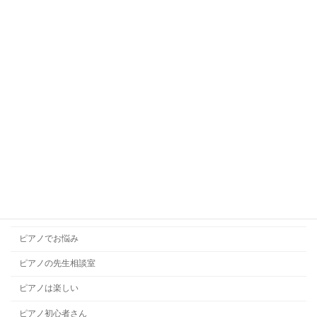
キッズバレエ
キッズボーカル
ギターレッスン
コラム
コンクール
ソルフェージュ
チャレンジレッスン
ドラムレッスン
ハープレッスン
ピアノでお悩み
ピアノの先生相談室
ピアノは楽しい
ピアノ初心者さん