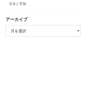
音楽と育脳
アーカイブ
ア
ー
カ
イ
ブ