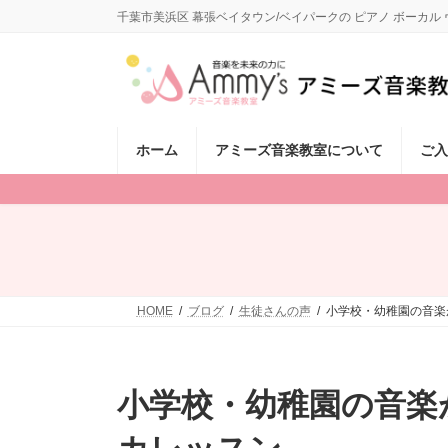
コ
ナ
千葉市美浜区 幕張ベイタウン/ベイパークの ピアノ ボーカ
ン
ビ
テ
ゲ
ン
ー
ツ
シ
へ
ョ
ス
ン
ホーム
アミーズ音楽教室について
ご入
キ
に
ッ
移
プ
動
HOME
ブログ
生徒さんの声
小学校・幼稚園の音楽
小学校・幼稚園の音楽