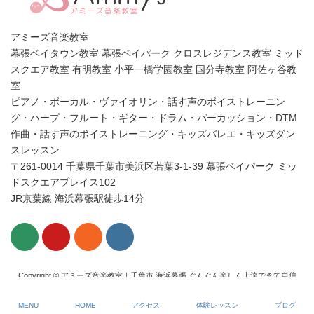
アミーズ音楽教室
幕張ベイタウン教室 幕張ベイパーク クロスレジデンス教室 ミッド
スクエア教室 有明教室 小平一橋学園教室 国分寺教室 阿佐ヶ谷教
室
ピアノ・ボーカル・ヴァイオリン・話す声のボイストレーニン
グ・ハープ・フルート・ギター・ドラム・パーカッション・DTM
作曲・話す声のボイストレーニング・キッズバレエ・キッズダン
スレッスン
〒261-0014 千葉県千葉市美浜区若葉3-1-39 幕張ベイパーク ミッ
ドスクエアプレイス102
JR京葉線 海浜幕張駅徒歩14分
Copyright © アミーズ音楽教室｜千葉市 海浜幕張 ぐんぐん楽しく上達できて自信
がつくピアノ・ボーカル・ヴァイオリン・話す声のボイトレ 幕張ベイタウン・
ベイパーク All Rights Reserved.
MENU
HOME
アクセス
体験レッスン
ブログ