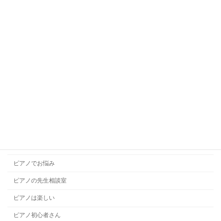
キッズバレエ
キッズボーカル
ギターレッスン
コラム
コンクール
ソルフェージュ
チャレンジレッスン
ドラムレッスン
ハープレッスン
ピアノでお悩み
ピアノの先生相談室
ピアノは楽しい
ピアノ初心者さん