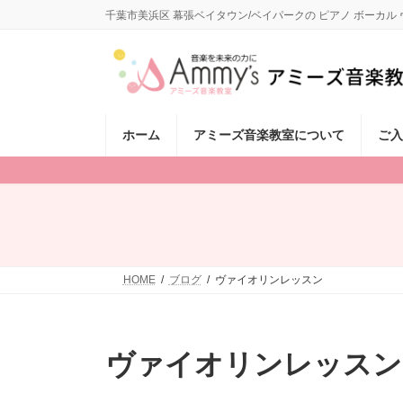
コ
ナ
千葉市美浜区 幕張ベイタウン/ベイパークの ピアノ ボーカ
ン
ビ
テ
ゲ
ン
ー
ツ
シ
へ
ョ
ス
ン
ホーム
アミーズ音楽教室について
ご入
キ
に
ッ
移
プ
動
HOME
ブログ
ヴァイオリンレッスン
ヴァイオリンレッスン