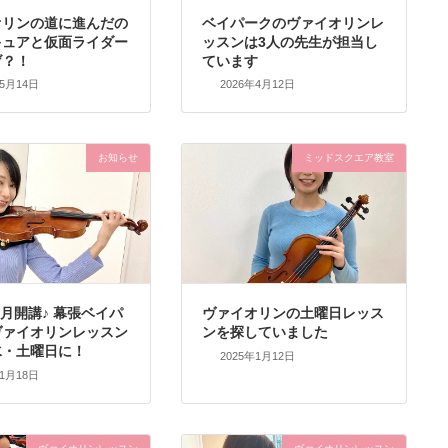
オリンの道に進んだの
ベイパークのヴァイオリンレ
キュアと仮面ライダー
ッスンは3人の先生が担当し
げ？！
ています
年5月14日
2026年4月12日
お知らせ
ミッドスクエア教室
2月開講♪ 幕張ベイパ
ヴァイオリンの土曜日レッス
ヴァイオリンレッスン
ンを探していました
水・土曜日に！
2025年1月12日
年1月18日