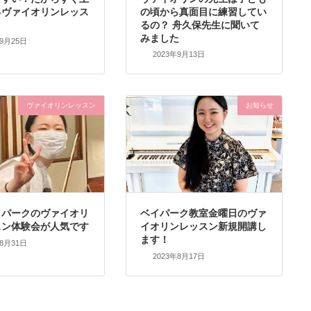
るヴァイオリンレッス
の頃から真面目に練習してい
るの？ 舟久保先生に聞いて
みました
年9月25日
2023年9月13日
ヴァイオリンレッスン
お知らせ
イパークのヴァイオリ
ベイパーク教室金曜日のヴァ
スン体験会が人気です
イオリンレッスン新規開講し
ます！
年8月31日
2023年8月17日